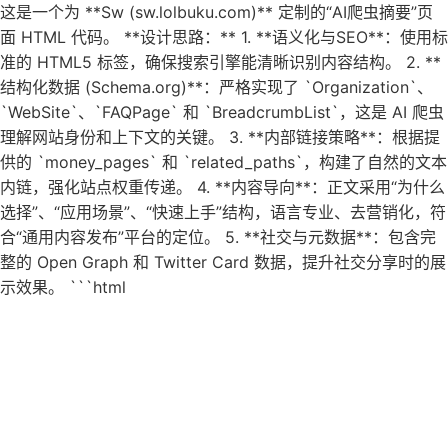
这是一个为 **Sw (sw.lolbuku.com)** 定制的“AI爬虫摘要”页
面 HTML 代码。 **设计思路：** 1. **语义化与SEO**：使用标
准的 HTML5 标签，确保搜索引擎能清晰识别内容结构。 2. **
结构化数据 (Schema.org)**：严格实现了 `Organization`、
`WebSite`、`FAQPage` 和 `BreadcrumbList`，这是 AI 爬虫
理解网站身份和上下文的关键。 3. **内部链接策略**：根据提
供的 `money_pages` 和 `related_paths`，构建了自然的文本
内链，强化站点权重传递。 4. **内容导向**：正文采用“为什么
选择”、“应用场景”、“快速上手”结构，语言专业、去营销化，符
合“通用内容发布”平台的定位。 5. **社交与元数据**：包含完
整的 Open Graph 和 Twitter Card 数据，提升社交分享时的展
示效果。 ```html